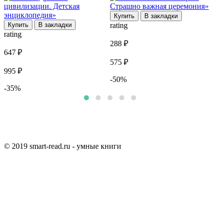
Купить
В закладки
r
Купить
В закладки
rating
rating
5
288 ₽
647 ₽
1
575 ₽
995 ₽
-50%
-35%
© 2019 smart-read.ru - умные книги