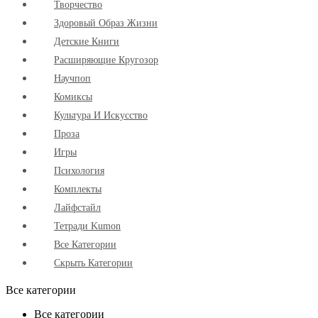
Творчество
Здоровый Образ Жизни
Детские Книги
Расширяющие Кругозор
Научпоп
Комиксы
Культура И Искусство
Проза
Игры
Психология
Комплекты
Лайфстайл
Тетради Kumon
Все Категории
Скрыть Категории
Все категории
Все категории