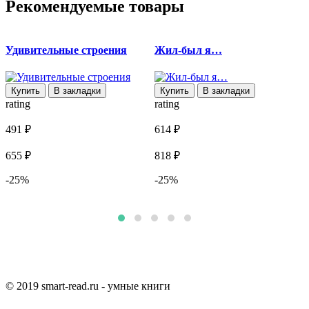
Рекомендуемые товары
Удивительные строения
Жил-был я…
1
Купить
В закладки
Купить
В закладки
rating
rating
r
491 ₽
614 ₽
7
655 ₽
818 ₽
9
-25%
-25%
© 2019 smart-read.ru - умные книги