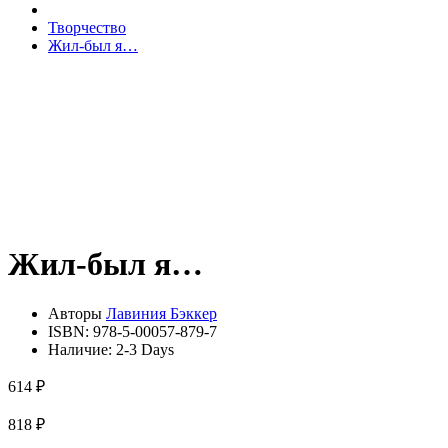
Творчество
Жил-был я…
Жил-был я…
Авторы
Лавиния Бэккер
ISBN:
978-5-00057-879-7
Наличие:
2-3 Days
614 ₽
818 ₽