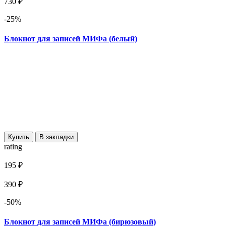
730 ₽
-25%
Блокнот для записей МИФа (белый)
Купить
В закладки
rating
195 ₽
390 ₽
-50%
Блокнот для записей МИФа (бирюзовый)