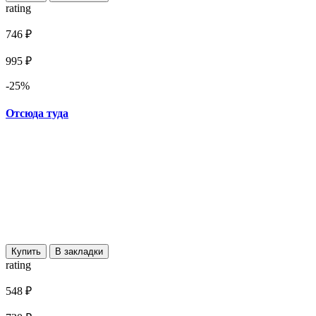
rating
746 ₽
995 ₽
-25%
Отсюда туда
Купить
В закладки
rating
548 ₽