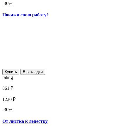
-30%
Покажи свою работу!
Купить
В закладки
rating
861 ₽
1230 ₽
-30%
От листка к лепестку