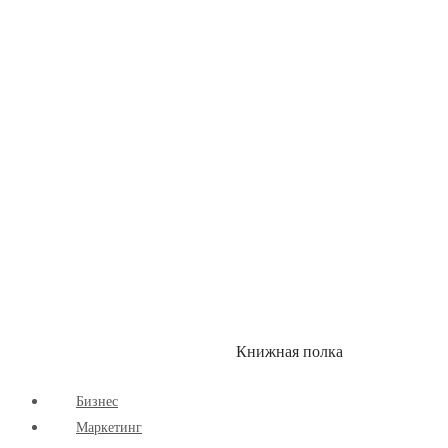
Детские книги
Здоровый Образ Жизни
Комиксы
Маркетинг
Научпоп
Расширяющие Кругозор
Cаморазвитие
Творчество
Книжная полка
КУМОН
СКИДКИ
Бизнес
Маркетинг