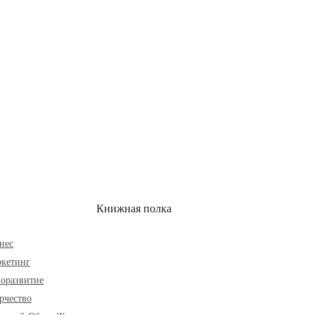
ОН
СКИДКИ
Книжная полка
нес
кетинг
оразвитие
рчество