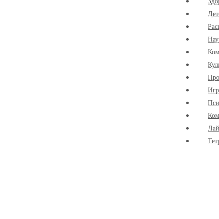
Здо
Дет
Рас
Нау
Ко
Кул
Про
Иг
Пси
Ком
Лай
Тет