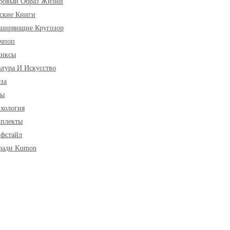
ровый Образ Жизни
ские Книги
ширяющие Кругозор
чпоп
миксы
ьтура И Искусство
за
ры
хология
плекты
фстайл
ради Kumon