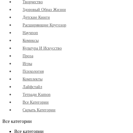
Творчество
Здоровый Образ Жизни
Детские Книги
Расширяющие Кругозор
Научпоп
Комиксы
Культура И Искусство
Проза
Игры
Психология
Комплекты
Лайфстайл
Тетради Kumon
Все Категории
Скрыть Категории
Все категории
Все категории