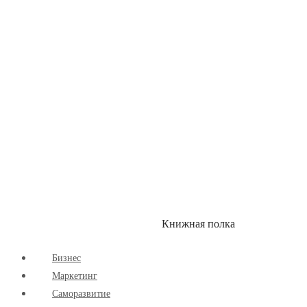
Здоровый Образ Жизни
Комиксы
Маркетинг
Научпоп
Расширяющие Кругозор
Cаморазвитие
Творчество
Книжная полка
КУМОН
СКИДКИ
Бизнес
Маркетинг
Cаморазвитие