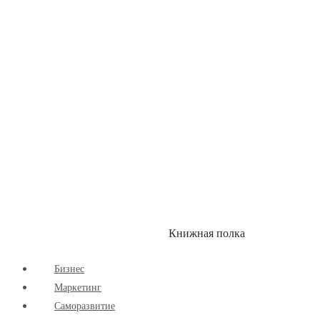
Здоровый Образ Жизни
Комиксы
Маркетинг
Научпоп
Расширяющие Кругозор
Cаморазвитие
Творчество
Книжная полка
КУМОН
СКИДКИ
Бизнес
Маркетинг
Cаморазвитие