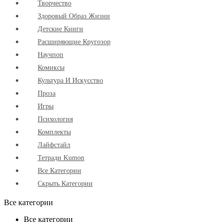
Творчество
Здоровый Образ Жизни
Детские Книги
Расширяющие Кругозор
Научпоп
Комиксы
Культура И Искусство
Проза
Игры
Психология
Комплекты
Лайфстайл
Тетради Kumon
Все Категории
Скрыть Категории
Все категории
Все категории