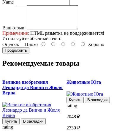
Name
Ваш отзыв:
Примечание:
HTML разметка не поддерживается!
Используйте обычный текст.
Оценка:
Плохо
Хорошо
Продолжить
Рекомендуемые товары
Великие изобретения
Животные Юга
Леонардо да Винчи и Жюля
Верна
Купить
В закладки
rating
r
2048 ₽
Купить
В закладки
rating
3
2730 ₽