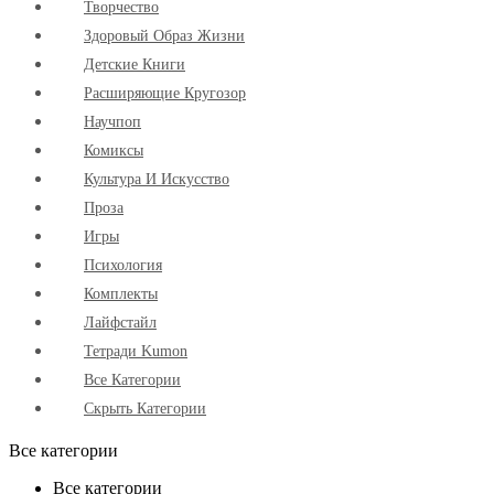
Творчество
Здоровый Образ Жизни
Детские Книги
Расширяющие Кругозор
Научпоп
Комиксы
Культура И Искусство
Проза
Игры
Психология
Комплекты
Лайфстайл
Тетради Kumon
Все Категории
Скрыть Категории
Все категории
Все категории