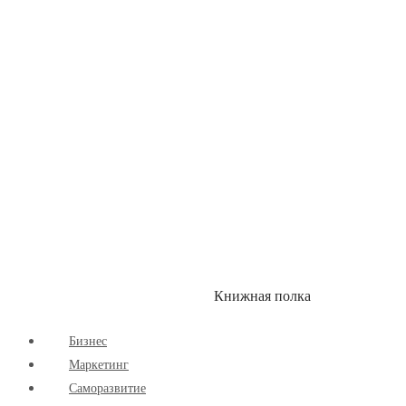
Здоровый Образ Жизни
Комиксы
Маркетинг
Научпоп
Расширяющие Кругозор
Cаморазвитие
Творчество
Книжная полка
КУМОН
СКИДКИ
Бизнес
Маркетинг
Cаморазвитие