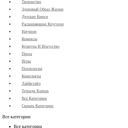
Творчество
Здоровый Образ Жизни
Детские Книги
Расширяющие Кругозор
Научпоп
Комиксы
Культура И Искусство
Проза
Игры
Психология
Комплекты
Лайфстайл
Тетради Kumon
Все Категории
Скрыть Категории
Все категории
Все категории