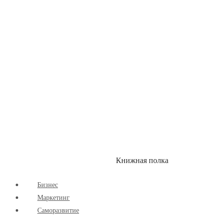
Здоровый Образ Жизни
Комиксы
Маркетинг
Научпоп
Расширяющие Кругозор
Cаморазвитие
Творчество
Книжная полка
КУМОН
СКИДКИ
Бизнес
Маркетинг
Cаморазвитие