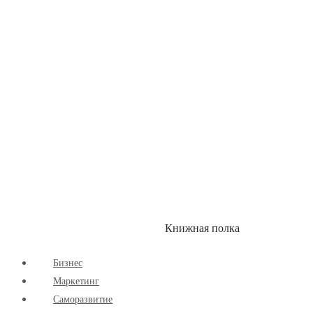
Здоровый Образ Жизни
Комиксы
Маркетинг
Научпоп
Расширяющие Кругозор
Cаморазвитие
Творчество
Книжная полка
КУМОН
СКИДКИ
Бизнес
Маркетинг
Cаморазвитие