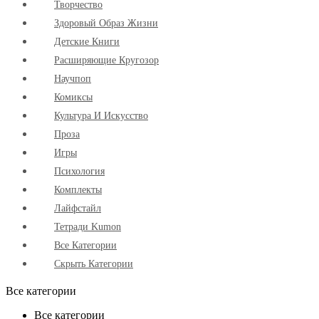
Творчество
Здоровый Образ Жизни
Детские Книги
Расширяющие Кругозор
Научпоп
Комиксы
Культура И Искусство
Проза
Игры
Психология
Комплекты
Лайфстайл
Тетради Kumon
Все Категории
Скрыть Категории
Все категории
Все категории