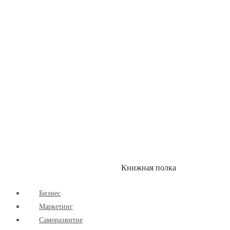
Здоровый Образ Жизни
Комиксы
Маркетинг
Научпоп
Расширяющие Кругозор
Cаморазвитие
Творчество
Книжная полка
КУМОН
СКИДКИ
Бизнес
Маркетинг
Cаморазвитие