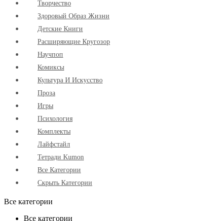
Творчество
Здоровый Образ Жизни
Детские Книги
Расширяющие Кругозор
Научпоп
Комиксы
Культура И Искусство
Проза
Игры
Психология
Комплекты
Лайфстайл
Тетради Kumon
Все Категории
Скрыть Категории
Все категории
Все категории