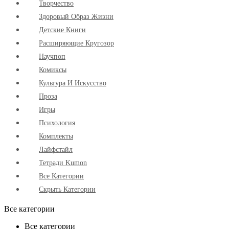
Творчество
Здоровый Образ Жизни
Детские Книги
Расширяющие Кругозор
Научпоп
Комиксы
Культура И Искусство
Проза
Игры
Психология
Комплекты
Лайфстайл
Тетради Kumon
Все Категории
Скрыть Категории
Все категории
Все категории