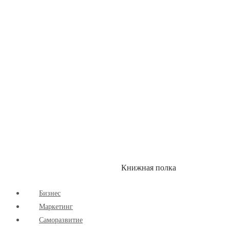
Здоровый Образ Жизни
Комиксы
Маркетинг
Научпоп
Расширяющие Кругозор
Cаморазвитие
Творчество
Книжная полка
КУМОН
СКИДКИ
Бизнес
Маркетинг
Cаморазвитие