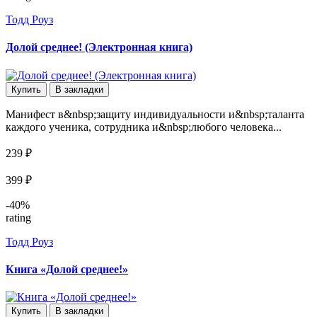
Тодд Роуз
Долой среднее! (Электронная книга)
Купить
В закладки
Манифест в&nbsp;защиту индивидуальности и&nbsp;таланта
каждого ученика, сотрудника и&nbsp;любого человека...
239 ₽
399 ₽
-40%
rating
Тодд Роуз
Книга «Долой среднее!»
Купить
В закладки