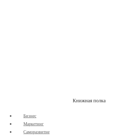
Здоровый Образ Жизни
Комиксы
Маркетинг
Научпоп
Расширяющие Кругозор
Cаморазвитие
Творчество
Книжная полка
КУМОН
СКИДКИ
Бизнес
Маркетинг
Cаморазвитие