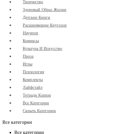
Творчество
Здоровый Образ Жизни
Детские Книги
Расширяющие Кругозор
Научпоп
Комиксы
Культура И Искусство
Проза
Игры
Психология
Комплекты
Лайфстайл
Тетради Kumon
Все Категории
Скрыть Категории
Все категории
Все категории