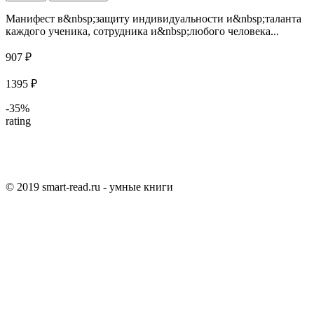
Манифест в&nbsp;защиту индивидуальности и&nbsp;таланта
каждого ученика, сотрудника и&nbsp;любого человека...
907 ₽
1395 ₽
-35%
rating
© 2019 smart-read.ru - умные книги