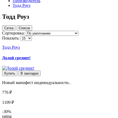
Производитель
Тодд Роуз
Тодд Роуз
Сетка
Список
Сортировка:
Показать:
Тодд Роуз
Долой среднее!
Купить
В закладки
Новый манифест индивидуальности..
776 ₽
1109 ₽
-30%
rating