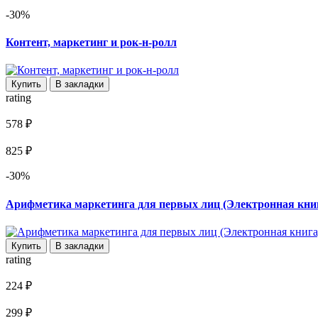
-30%
Контент, маркетинг и рок-н-ролл
Купить
В закладки
rating
578 ₽
825 ₽
-30%
Арифметика маркетинга для первых лиц (Электронная кни
Купить
В закладки
rating
224 ₽
299 ₽