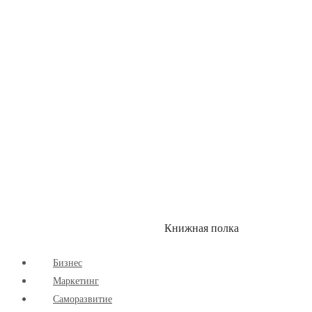
Здоровый Образ Жизни
Комиксы
Маркетинг
Научпоп
Расширяющие Кругозор
Cаморазвитие
Творчество
Книжная полка
КУМОН
СКИДКИ
Бизнес
Маркетинг
Cаморазвитие