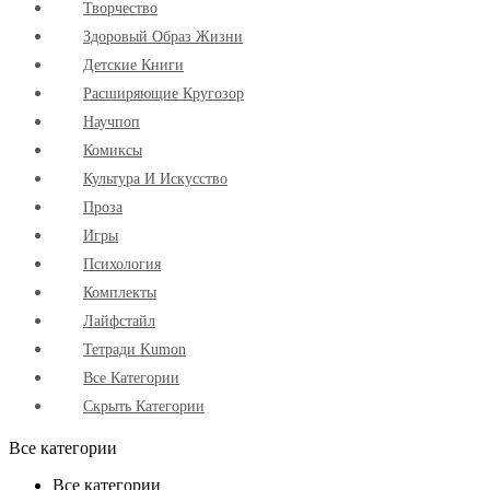
Творчество
Здоровый Образ Жизни
Детские Книги
Расширяющие Кругозор
Научпоп
Комиксы
Культура И Искусство
Проза
Игры
Психология
Комплекты
Лайфстайл
Тетради Kumon
Все Категории
Скрыть Категории
Все категории
Все категории