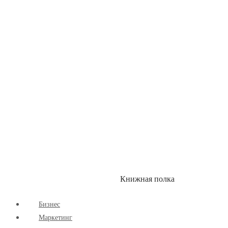
Детские книги
Здоровый Образ Жизни
Комиксы
Маркетинг
Научпоп
Расширяющие Кругозор
Cаморазвитие
Творчество
Книжная полка
КУМОН
СКИДКИ
Бизнес
Маркетинг