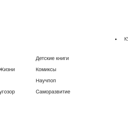
К
Детские книги
 Жизни
Комиксы
Научпоп
угозор
Cаморазвитие