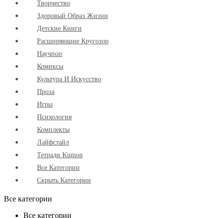
Творчество
Здоровый Образ Жизни
Детские Книги
Расширяющие Кругозор
Научпоп
Комиксы
Культура И Искусство
Проза
Игры
Психология
Комплекты
Лайфстайл
Тетради Kumon
Все Категории
Скрыть Категории
Все категории
Все категории