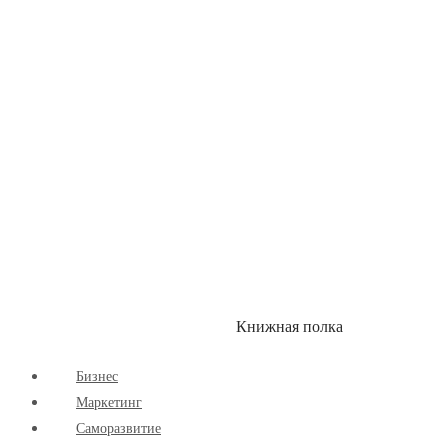
Здоровый Образ Жизни
Комиксы
Маркетинг
Научпоп
Расширяющие Кругозор
Cаморазвитие
Творчество
Книжная полка
КУМОН
СКИДКИ
Бизнес
Маркетинг
Cаморазвитие