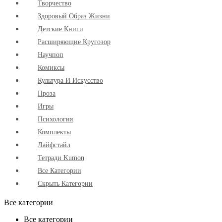
Творчество
Здоровый Образ Жизни
Детские Книги
Расширяющие Кругозор
Научпоп
Комиксы
Культура И Искусство
Проза
Игры
Психология
Комплекты
Лайфстайл
Тетради Kumon
Все Категории
Скрыть Категории
Все категории
Все категории