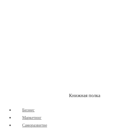
Здоровый Образ Жизни
Комиксы
Маркетинг
Научпоп
Расширяющие Кругозор
Cаморазвитие
Творчество
Книжная полка
КУМОН
СКИДКИ
Бизнес
Маркетинг
Cаморазвитие