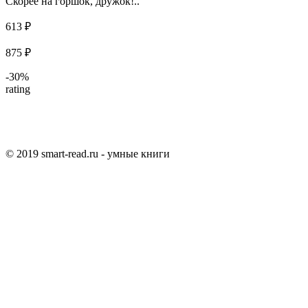
Скорее на горшок, дружок!..
613 ₽
875 ₽
-30%
rating
© 2019 smart-read.ru - умные книги