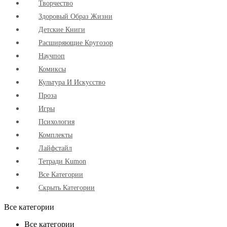
Творчество
Здоровый Образ Жизни
Детские Книги
Расширяющие Кругозор
Научпоп
Комиксы
Культура И Искусство
Проза
Игры
Психология
Комплекты
Лайфстайл
Тетради Kumon
Все Категории
Скрыть Категории
Все категории
Все категории