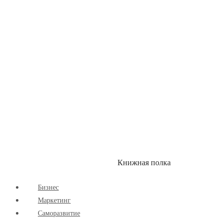
Здоровый Образ Жизни
Комиксы
Маркетинг
Научпоп
Расширяющие Кругозор
Cаморазвитие
Творчество
Книжная полка
КУМОН
СКИДКИ
Бизнес
Маркетинг
Cаморазвитие