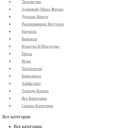
Творчество
Здоровый Образ Жизни
Детские Книги
Расширяющие Кругозор
Научпоп
Комиксы
Культура И Искусство
Проза
Игры
Психология
Комплекты
Лайфстайл
Тетради Kumon
Все Категории
Скрыть Категории
Все категории
Все категории