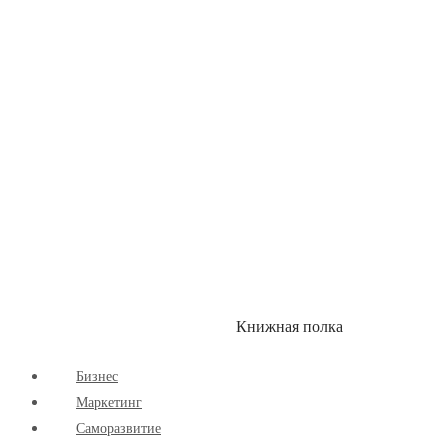
Здоровый Образ Жизни
Комиксы
Маркетинг
Научпоп
Расширяющие Кругозор
Cаморазвитие
Творчество
Книжная полка
КУМОН
СКИДКИ
Бизнес
Маркетинг
Cаморазвитие