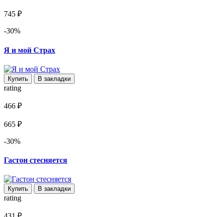
745 ₽
-30%
Я и мой Страх
Купить
В закладки
rating
466 ₽
665 ₽
-30%
Гастон стесняется
Купить
В закладки
rating
431 ₽