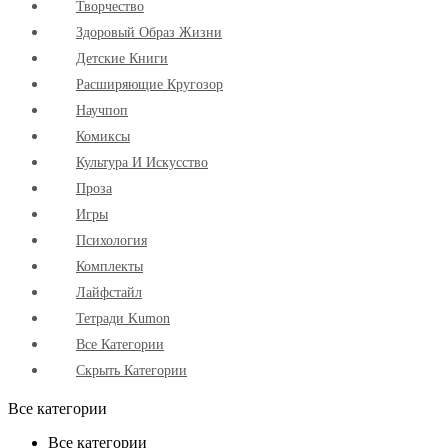
Творчество
Здоровый Образ Жизни
Детские Книги
Расширяющие Кругозор
Научпоп
Комиксы
Культура И Искусство
Проза
Игры
Психология
Комплекты
Лайфстайл
Тетради Kumon
Все Категории
Скрыть Категории
Все категории
Все категории