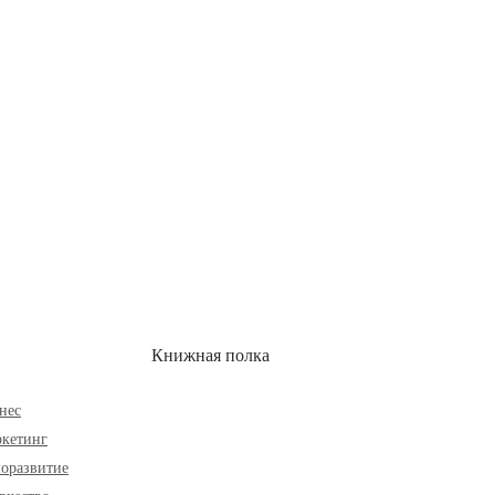
ОН
СКИДКИ
Книжная полка
нес
кетинг
оразвитие