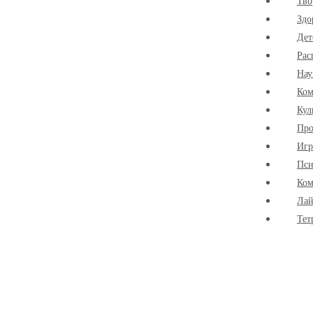
Тво
Здо
Дет
Рас
Нау
Ко
Кул
Про
Иг
Пси
Ком
Лай
Тет