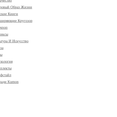
рчество
ровый Образ Жизни
ские Книги
ширяющие Кругозор
чпоп
миксы
ьтура И Искусство
за
ры
хология
плекты
фстайл
ради Kumon