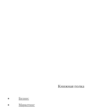
Детские книги
Здоровый Образ Жизни
Комиксы
Маркетинг
Научпоп
Расширяющие Кругозор
Cаморазвитие
Творчество
Книжная полка
КУМОН
СКИДКИ
Бизнес
Маркетинг