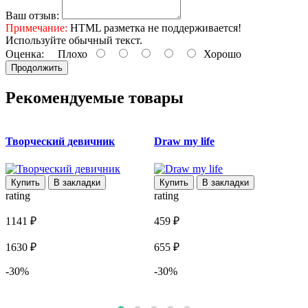
Ваш отзыв:
Примечание:
HTML разметка не поддерживается!
Используйте обычный текст.
Оценка:
Плохо
Хорошо
Продолжить
Рекомендуемые товары
Творческий девичник
Draw my life
Купить
В закладки
Купить
В закладки
rating
rating
r
1141 ₽
459 ₽
1
1630 ₽
655 ₽
1
-30%
-30%