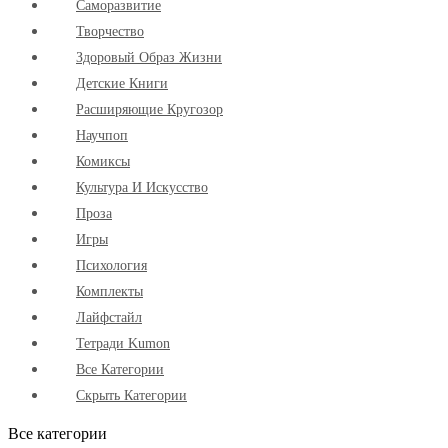
Cаморазвитие
Творчество
Здоровый Образ Жизни
Детские Книги
Расширяющие Кругозор
Научпоп
Комиксы
Культура И Искусство
Проза
Игры
Психология
Комплекты
Лайфстайл
Тетради Kumon
Все Категории
Скрыть Категории
Все категории