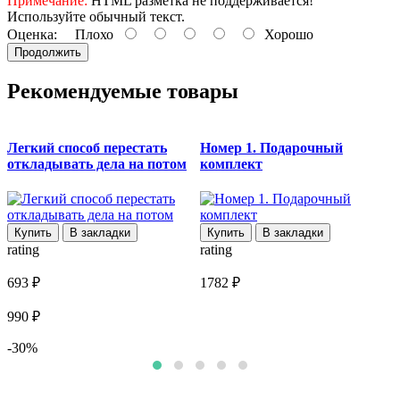
Примечание:
HTML разметка не поддерживается!
Используйте обычный текст.
Оценка:
Плохо
Хорошо
Продолжить
Рекомендуемые товары
Легкий способ перестать
Номер 1. Подарочный
откладывать дела на потом
комплект
r
Купить
В закладки
Купить
В закладки
rating
rating
7
693 ₽
1782 ₽
1
990 ₽
-30%