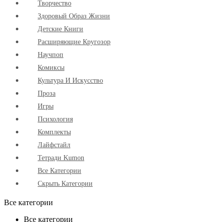
Творчество
Здоровый Образ Жизни
Детские Книги
Расширяющие Кругозор
Научпоп
Комиксы
Культура И Искусство
Проза
Игры
Психология
Комплекты
Лайфстайл
Тетради Kumon
Все Категории
Скрыть Категории
Все категории
Все категории