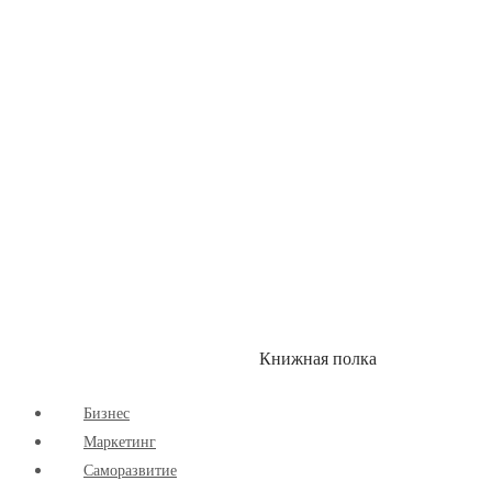
Здоровый Образ Жизни
Комиксы
Маркетинг
Научпоп
Расширяющие Кругозор
Cаморазвитие
Творчество
Книжная полка
КУМОН
СКИДКИ
Бизнес
Маркетинг
Cаморазвитие