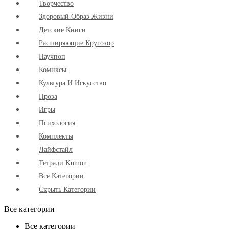
Творчество
Здоровый Образ Жизни
Детские Книги
Расширяющие Кругозор
Научпоп
Комиксы
Культура И Искусство
Проза
Игры
Психология
Комплекты
Лайфстайл
Тетради Kumon
Все Категории
Скрыть Категории
Все категории
Все категории