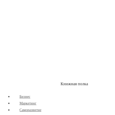
Здоровый Образ Жизни
Комиксы
Маркетинг
Научпоп
Расширяющие Кругозор
Cаморазвитие
Творчество
Книжная полка
КУМОН
СКИДКИ
Бизнес
Маркетинг
Cаморазвитие