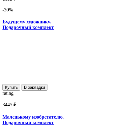
-30%
Будущему художнику.
Подарочный комплект
Купить
В закладки
rating
3445 ₽
Маленькому изобретателю.
Подарочный комплект