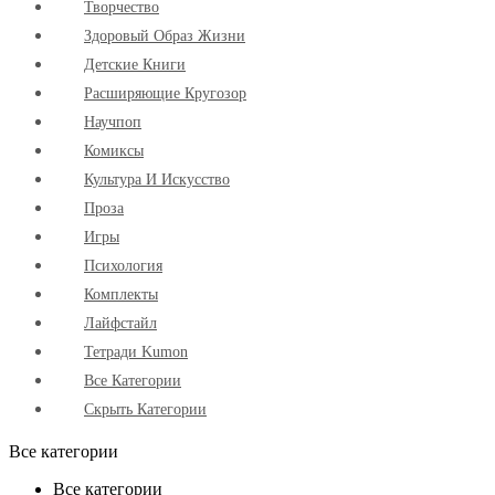
Творчество
Здоровый Образ Жизни
Детские Книги
Расширяющие Кругозор
Научпоп
Комиксы
Культура И Искусство
Проза
Игры
Психология
Комплекты
Лайфстайл
Тетради Kumon
Все Категории
Скрыть Категории
Все категории
Все категории