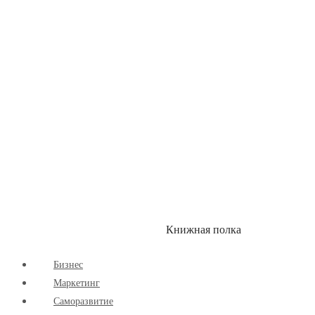
Здоровый Образ Жизни
Комиксы
Маркетинг
Научпоп
Расширяющие Кругозор
Cаморазвитие
Творчество
Книжная полка
КУМОН
СКИДКИ
Бизнес
Маркетинг
Cаморазвитие