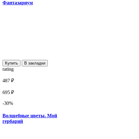
Фантазариум
Купить
В закладки
rating
487 ₽
695 ₽
-30%
Волшебные цветы. Мой
гербарий