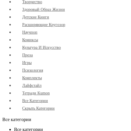
Творчество
Здоровый Образ Жизни
Детские Книги
Расширяющие Кругозор
Научпоп
Комиксы
Культура И Искусство
Проза
Игры
Психология
Комплекты
Лайфстайл
Тетради Kumon
Все Категории
Скрыть Категории
Все категории
Все категории