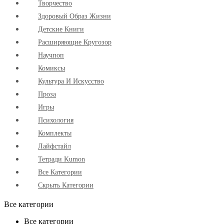
Творчество
Здоровый Образ Жизни
Детские Книги
Расширяющие Кругозор
Научпоп
Комиксы
Культура И Искусство
Проза
Игры
Психология
Комплекты
Лайфстайл
Тетради Kumon
Все Категории
Скрыть Категории
Все категории
Все категории