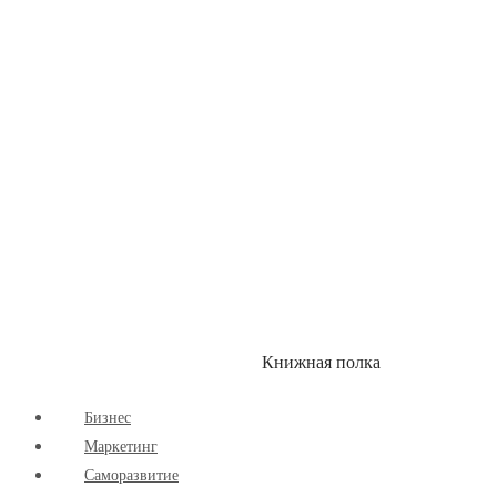
Здоровый Образ Жизни
Комиксы
Маркетинг
Научпоп
Расширяющие Кругозор
Cаморазвитие
Творчество
Книжная полка
КУМОН
СКИДКИ
Бизнес
Маркетинг
Cаморазвитие