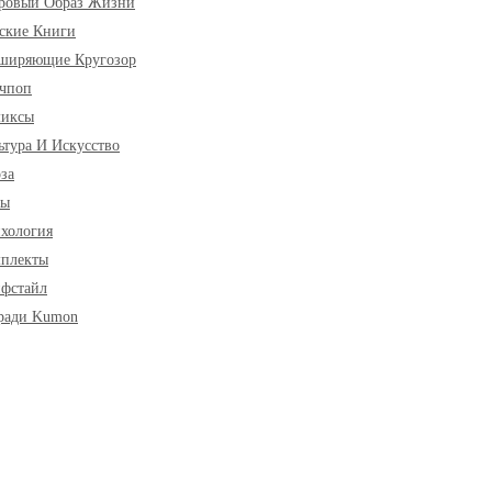
ровый Образ Жизни
ские Книги
ширяющие Кругозор
чпоп
миксы
ьтура И Искусство
за
ры
хология
плекты
фстайл
ради Kumon