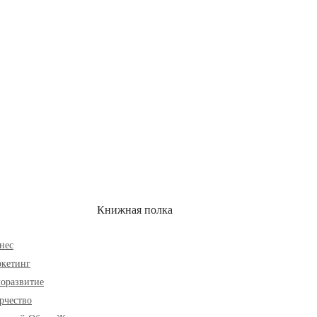
ОН
СКИДКИ
Книжная полка
нес
кетинг
оразвитие
рчество