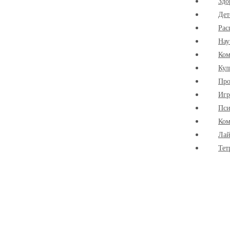
Здо
Дет
Рас
Нау
Ко
Кул
Про
Иг
Пси
Ком
Лай
Тет