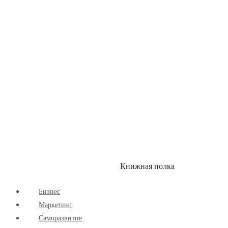
Здоровый Образ Жизни
Комиксы
Маркетинг
Научпоп
Расширяющие Кругозор
Cаморазвитие
Творчество
Книжная полка
КУМОН
СКИДКИ
Бизнес
Маркетинг
Cаморазвитие