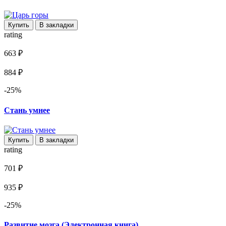
Купить
В закладки
rating
663 ₽
884 ₽
-25%
Стань умнее
Купить
В закладки
rating
701 ₽
935 ₽
-25%
Развитие мозга (Электронная книга)