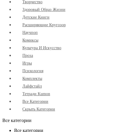
Творчество
Здоровый Образ Жизни
Детские Книги
Расширяющие Кругозор
Научпоп
Комиксы
Культура И Искусство
Проза
Игры
Психология
Комплекты
Лайфстайл
Тетради Kumon
Все Категории
Скрыть Категории
Все категории
Все категории