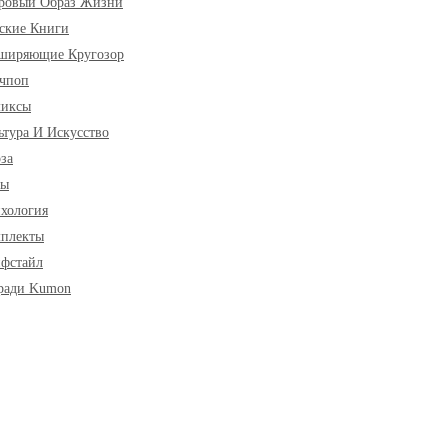
ровый Образ Жизни
ские Книги
ширяющие Кругозор
чпоп
миксы
ьтура И Искусство
за
ры
хология
плекты
фстайл
ради Kumon