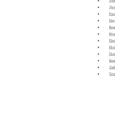
Здо
Дет
Рас
Нау
Ко
Кул
Про
Иг
Пси
Ком
Лай
Тет