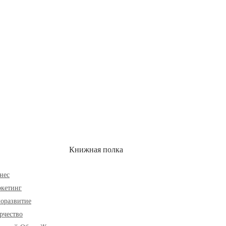
ОН
СКИДКИ
Книжная полка
нес
кетинг
оразвитие
рчество