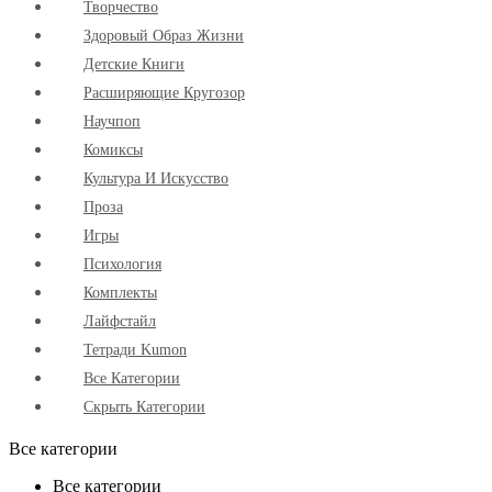
Творчество
Здоровый Образ Жизни
Детские Книги
Расширяющие Кругозор
Научпоп
Комиксы
Культура И Искусство
Проза
Игры
Психология
Комплекты
Лайфстайл
Тетради Kumon
Все Категории
Скрыть Категории
Все категории
Все категории