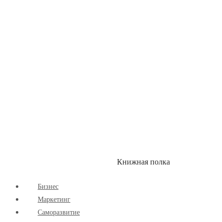
Здоровый Образ Жизни
Комиксы
Маркетинг
Научпоп
Расширяющие Кругозор
Cаморазвитие
Творчество
Книжная полка
КУМОН
СКИДКИ
Бизнес
Маркетинг
Cаморазвитие