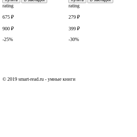
rating
rating
r
675 ₽
279 ₽
4
900 ₽
399 ₽
6
-25%
-30%
© 2019 smart-read.ru - умные книги