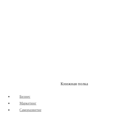
Здоровый Образ Жизни
Комиксы
Маркетинг
Научпоп
Расширяющие Кругозор
Cаморазвитие
Творчество
Книжная полка
КУМОН
СКИДКИ
Бизнес
Маркетинг
Cаморазвитие