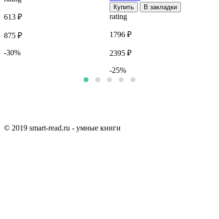
Купить
В закладки
rating
r
613 ₽
1796 ₽
2
875 ₽
-30%
2395 ₽
3
-25%
© 2019 smart-read.ru - умные книги