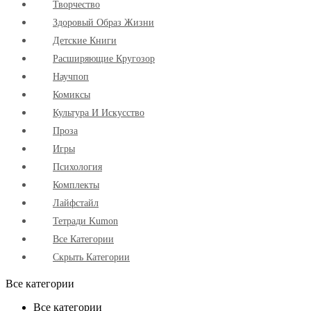
Творчество
Здоровый Образ Жизни
Детские Книги
Расширяющие Кругозор
Научпоп
Комиксы
Культура И Искусство
Проза
Игры
Психология
Комплекты
Лайфстайл
Тетради Kumon
Все Категории
Скрыть Категории
Все категории
Все категории