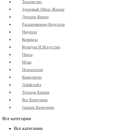
Творчество
Здоровый Образ Жизни
Детские Книги
Расширяющие Кругозор
Научпоп
Комиксы
Культура И Искусство
Проза
Игры
Психология
Комплекты
Лайфстайл
Тетради Kumon
Все Категории
Скрыть Категории
Все категории
Все категории