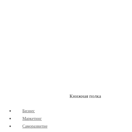
Здоровый Образ Жизни
Комиксы
Маркетинг
Научпоп
Расширяющие Кругозор
Cаморазвитие
Творчество
Книжная полка
КУМОН
СКИДКИ
Бизнес
Маркетинг
Cаморазвитие