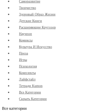
Cаморазвитие
Творчество
Здоровый Образ Жизни
Детские Книги
Расширяющие Кругозор
Научпоп
Комиксы
Культура И Искусство
Проза
Игры
Психология
Комплекты
Лайфстайл
Тетради Kumon
Все Категории
Скрыть Категории
Все категории