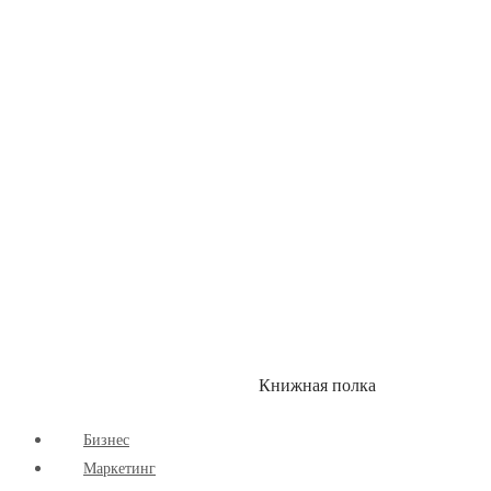
Детские книги
Здоровый Образ Жизни
Комиксы
Маркетинг
Научпоп
Расширяющие Кругозор
Cаморазвитие
Творчество
Книжная полка
КУМОН
СКИДКИ
Бизнес
Маркетинг