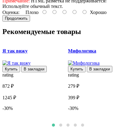
Примечание:
HTML разметка не поддерживается!
Используйте обычный текст.
Оценка:
Плохо
Хорошо
Продолжить
Рекомендуемые товары
Я так вижу
Мифологика
Купить
В закладки
Купить
В закладки
rating
rating
r
872 ₽
279 ₽
4
1245 ₽
399 ₽
7
-30%
-30%