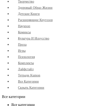
Творчество
Здоровый Образ Жизни
Детские Книги
Расширяющие Кругозор
Научпоп
Комиксы
Культура И Искусство
Проза
Игры
Психология
Комплекты
Лайфстайл
Тетради Kumon
Все Категории
Скрыть Категории
Все категории
Все категории