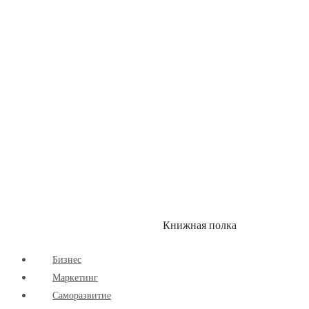
Здоровый Образ Жизни
Комиксы
Маркетинг
Научпоп
Расширяющие Кругозор
Cаморазвитие
Творчество
Книжная полка
КУМОН
СКИДКИ
Бизнес
Маркетинг
Cаморазвитие