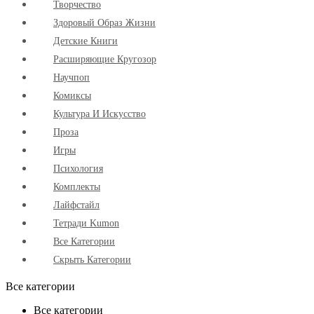
Творчество
Здоровый Образ Жизни
Детские Книги
Расширяющие Кругозор
Научпоп
Комиксы
Культура И Искусство
Проза
Игры
Психология
Комплекты
Лайфстайл
Тетради Kumon
Все Категории
Скрыть Категории
Все категории
Все категории