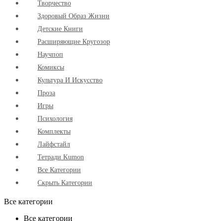
Творчество
Здоровый Образ Жизни
Детские Книги
Расширяющие Кругозор
Научпоп
Комиксы
Культура И Искусство
Проза
Игры
Психология
Комплекты
Лайфстайл
Тетради Kumon
Все Категории
Скрыть Категории
Все категории
Все категории