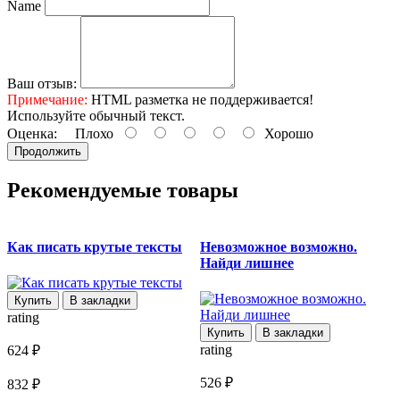
Name
Ваш отзыв:
Примечание:
HTML разметка не поддерживается!
Используйте обычный текст.
Оценка:
Плохо
Хорошо
Продолжить
Рекомендуемые товары
Как писать крутые тексты
Невозможное возможно.
Найди лишнее
Купить
В закладки
rating
r
Купить
В закладки
rating
624 ₽
4
526 ₽
832 ₽
6