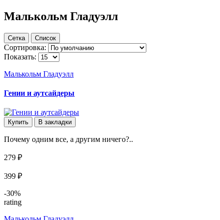
Малькольм Гладуэлл
Сетка
Список
Сортировка:
Показать:
Малькольм Гладуэлл
Гении и аутсайдеры
Купить
В закладки
Почему одним все, а другим ничего?..
279 ₽
399 ₽
-30%
rating
Малькольм Гладуэлл