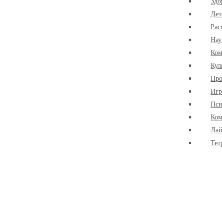
Здо
Дет
Рас
Нау
Ко
Кул
Про
Иг
Пси
Ком
Лай
Тет