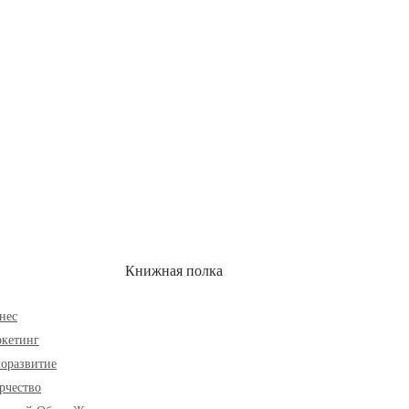
ОН
СКИДКИ
Книжная полка
нес
кетинг
оразвитие
рчество