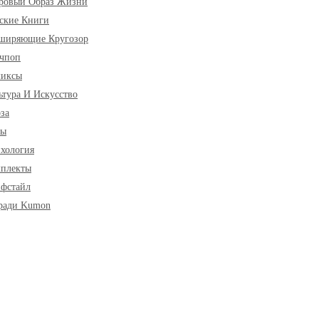
ровый Образ Жизни
ские Книги
ширяющие Кругозор
чпоп
миксы
ьтура И Искусство
за
ры
хология
плекты
фстайл
ради Kumon