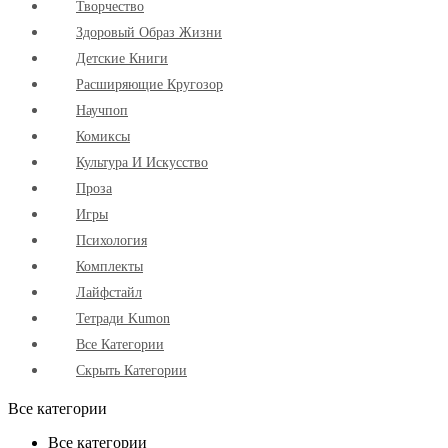
Творчество
Здоровый Образ Жизни
Детские Книги
Расширяющие Кругозор
Научпоп
Комиксы
Культура И Искусство
Проза
Игры
Психология
Комплекты
Лайфстайл
Тетради Kumon
Все Категории
Скрыть Категории
Все категории
Все категории