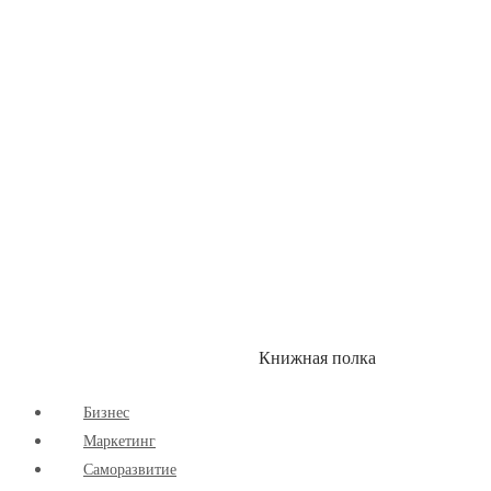
Здоровый Образ Жизни
Комиксы
Маркетинг
Научпоп
Расширяющие Кругозор
Cаморазвитие
Творчество
Книжная полка
КУМОН
СКИДКИ
Бизнес
Маркетинг
Cаморазвитие