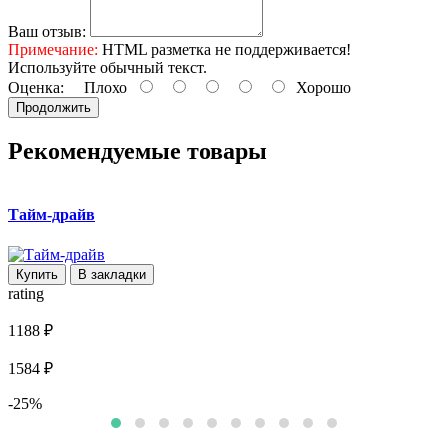
Ваш отзыв:
Примечание:
HTML разметка не поддерживается!
Используйте обычный текст.
Оценка:
Плохо
Хорошо
Продолжить
Рекомендуемые товары
Тайм-драйв
Б
Купить
В закладки
rating
r
1188 ₽
8
1584 ₽
1
-25%