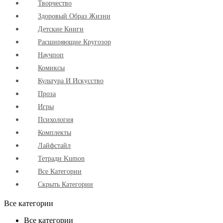
Творчество
Здоровый Образ Жизни
Детские Книги
Расширяющие Кругозор
Научпоп
Комиксы
Культура И Искусство
Проза
Игры
Психология
Комплекты
Лайфстайл
Тетради Kumon
Все Категории
Скрыть Категории
Все категории
Все категории