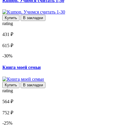
Kumon. Учимся считать 1-30
Купить
В закладки
rating
431 ₽
615 ₽
-30%
Книга моей семьи
Купить
В закладки
rating
564 ₽
752 ₽
-25%