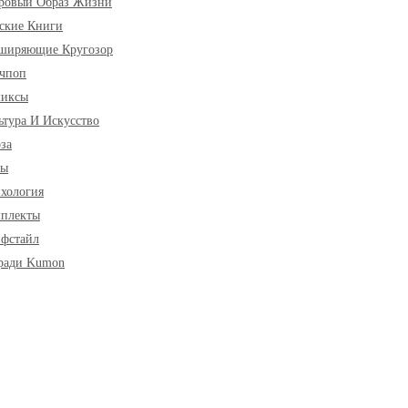
ровый Образ Жизни
ские Книги
ширяющие Кругозор
чпоп
миксы
ьтура И Искусство
за
ры
хология
плекты
фстайл
ради Kumon