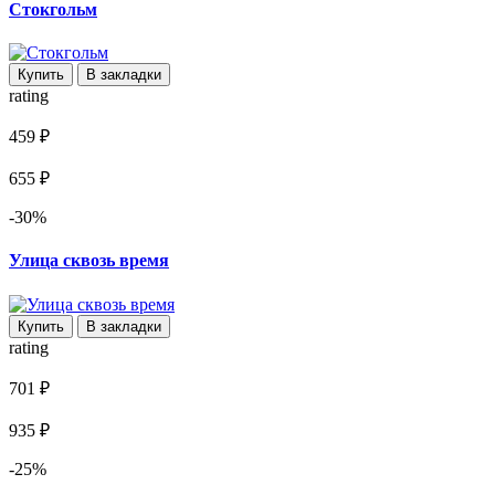
Стокгольм
Купить
В закладки
rating
459 ₽
655 ₽
-30%
Улица сквозь время
Купить
В закладки
rating
701 ₽
935 ₽
-25%