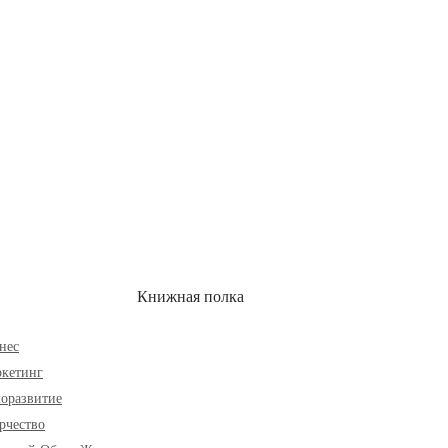
ОН
СКИДКИ
Книжная полка
нес
кетинг
оразвитие
рчество