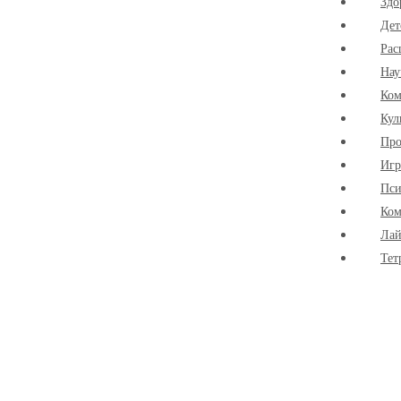
Здо
Дет
Рас
Нау
Ко
Кул
Про
Иг
Пси
Ком
Лай
Тет