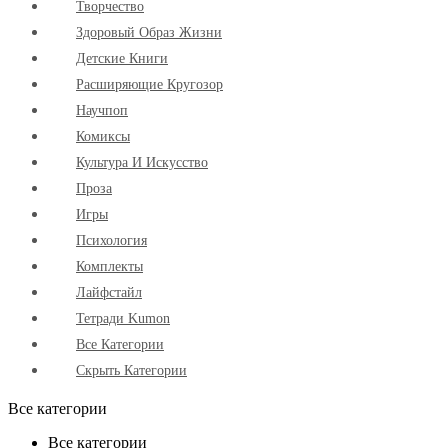
Творчество
Здоровый Образ Жизни
Детские Книги
Расширяющие Кругозор
Научпоп
Комиксы
Культура И Искусство
Проза
Игры
Психология
Комплекты
Лайфстайл
Тетради Kumon
Все Категории
Скрыть Категории
Все категории
Все категории