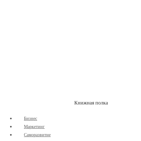
Здоровый Образ Жизни
Комиксы
Маркетинг
Научпоп
Расширяющие Кругозор
Cаморазвитие
Творчество
Книжная полка
КУМОН
СКИДКИ
Бизнес
Маркетинг
Cаморазвитие