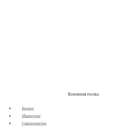
Здоровый Образ Жизни
Комиксы
Маркетинг
Научпоп
Расширяющие Кругозор
Cаморазвитие
Творчество
Книжная полка
КУМОН
СКИДКИ
Бизнес
Маркетинг
Cаморазвитие