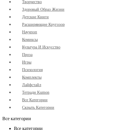
Творчество
Здоровый Образ Жизни
Детские Книги
Расширяющие Кругозор
Научпоп
Комиксы
Культура И Искусство
Проза
Игры
Психология
Комплекты
Лайфстайл
Тетради Kumon
Все Категории
Скрыть Категории
Все категории
Все категории