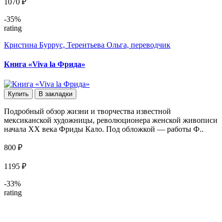
1070 ₽
-35%
rating
Кристина Буррус, Терентьева Ольга, переводчик
Книга «Viva la Фрида»
Купить
В закладки
Подробный обзор жизни и творчества известной
мексиканской художницы, революционера женской живописи
начала XX века Фриды Кало. Под обложкой — работы Ф..
800 ₽
1195 ₽
-33%
rating