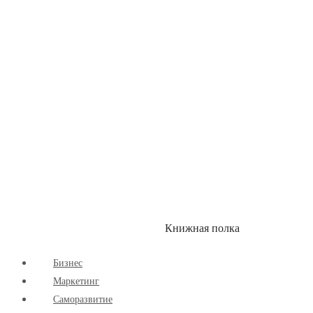
Здоровый Образ Жизни
Комиксы
Маркетинг
Научпоп
Расширяющие Кругозор
Cаморазвитие
Творчество
Книжная полка
КУМОН
СКИДКИ
Бизнес
Маркетинг
Cаморазвитие