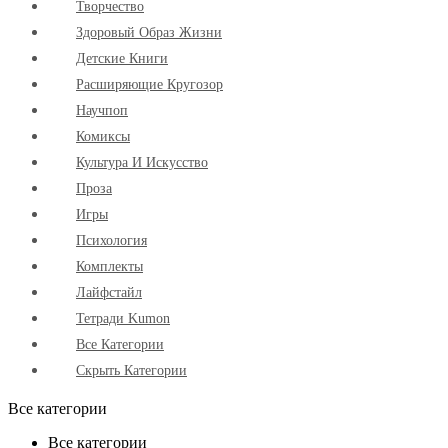
Творчество
Здоровый Образ Жизни
Детские Книги
Расширяющие Кругозор
Научпоп
Комиксы
Культура И Искусство
Проза
Игры
Психология
Комплекты
Лайфстайл
Тетради Kumon
Все Категории
Скрыть Категории
Все категории
Все категории