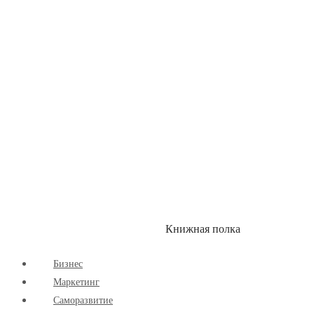
Здоровый Образ Жизни
Комиксы
Маркетинг
Научпоп
Расширяющие Кругозор
Cаморазвитие
Творчество
Книжная полка
КУМОН
СКИДКИ
Бизнес
Маркетинг
Cаморазвитие