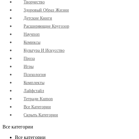
Творчество
Здоровый Образ Жизни
Детские Книги
Расширяющие Кругозор
Научпоп
Комиксы
Культура И Искусство
Проза
Игры
Психология
Комплекты
Лайфстайл
Тетради Kumon
Все Категории
Скрыть Категории
Все категории
Все категории