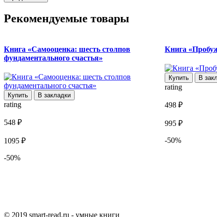
Рекомендуемые товары
Книга «Самооценка: шесть столпов
Книга «Пробуж
фундаментального счастья»
Купить
В зак
rating
Купить
В закладки
rating
498 ₽
548 ₽
995 ₽
-50%
1095 ₽
-50%
© 2019 smart-read.ru - умные книги