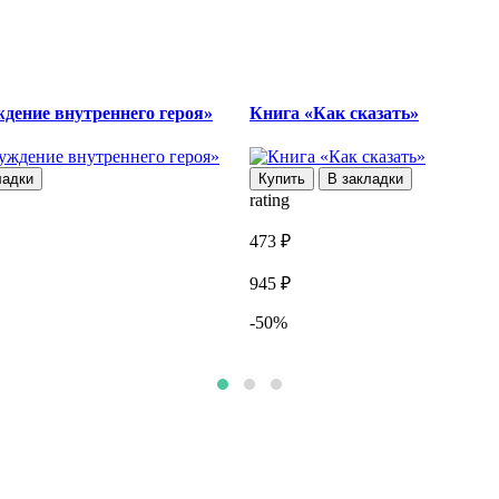
дение внутреннего героя»
Книга «Как сказать»
ладки
Купить
В закладки
rating
473 ₽
945 ₽
-50%