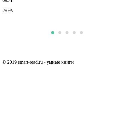
695 ₽
2
-50%
5
© 2019 smart-read.ru - умные книги