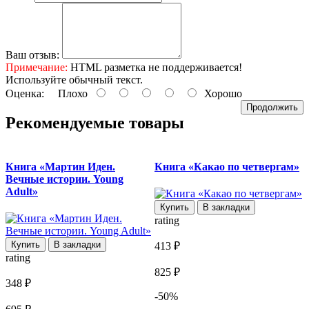
Ваш отзыв:
Примечание:
HTML разметка не поддерживается!
Используйте обычный текст.
Оценка:
Плохо
Хорошо
Продолжить
Рекомендуемые товары
Книга «Мартин Иден.
Книга «Какао по четвергам»
Вечные истории. Young
Adult»
Х
Y
Купить
В закладки
rating
Купить
В закладки
413 ₽
rating
825 ₽
348 ₽
r
-50%