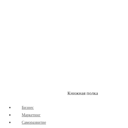
Здоровый Образ Жизни
Комиксы
Маркетинг
Научпоп
Расширяющие Кругозор
Cаморазвитие
Творчество
Книжная полка
КУМОН
СКИДКИ
Бизнес
Маркетинг
Cаморазвитие