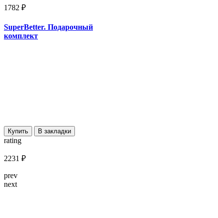
1782 ₽
SuperBetter. Подарочный
комплект
Купить
В закладки
rating
2231 ₽
prev
next