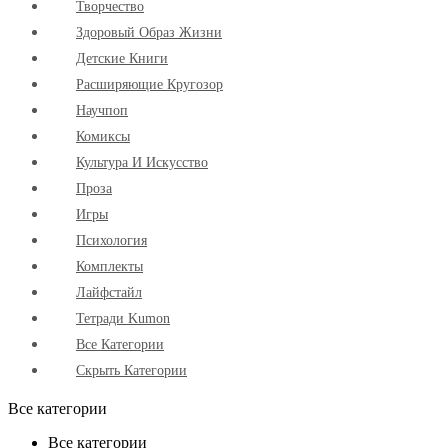
Творчество
Здоровый Образ Жизни
Детские Книги
Расширяющие Кругозор
Научпоп
Комиксы
Культура И Искусство
Проза
Игры
Психология
Комплекты
Лайфстайл
Тетради Kumon
Все Категории
Скрыть Категории
Все категории
Все категории